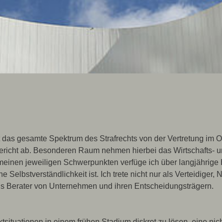
 das gesamte Spektrum des Strafrechts von der Vertretung im O
richt ab. Besonderen Raum nehmen hierbei das Wirtschafts- un
n meinen jeweiligen Schwerpunkten verfüge ich über langjährig
ne Selbstverständlichkeit ist. Ich trete nicht nur als Verteidig
ls Berater von Unternehmen und ihren Entscheidungsträgern.
liktsituationen in einem frühen Stadium diskret zu lösen, eine n