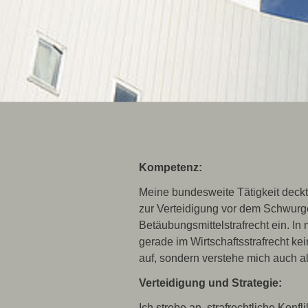
Kompetenz:
Meine bundesweite Tätigkeit deckt
zur Verteidigung vor dem Schwurge
Betäubungsmittelstrafrecht ein. I
gerade im Wirtschaftsstrafrecht kei
auf, sondern verstehe mich auch a
Verteidigung und Strategie:
Ich strebe an, strafrechtliche Konf